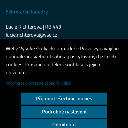
Sekretariát katedry
Lucie Richterová | RB 443
lucie.richterova@vse.cz
+420 224 098 443
Weby Vysoké školy ekonomické v Praze využívají pro
optimalizaci svého obsahu a poskytovaných služeb
cookies. Prosíme o udělení souhlasu s jejich
Admin
uložením.
Cookies a ochrana osobních údajů
Informace o ochraně osobních údajů
Přístupnost webu
Přijmout všechny cookies
Vysoký kontrast
Podrobné nastavení
Copyright © 2000 - 2026 Vysoká škola ekonomická v Praze
Odmítnout