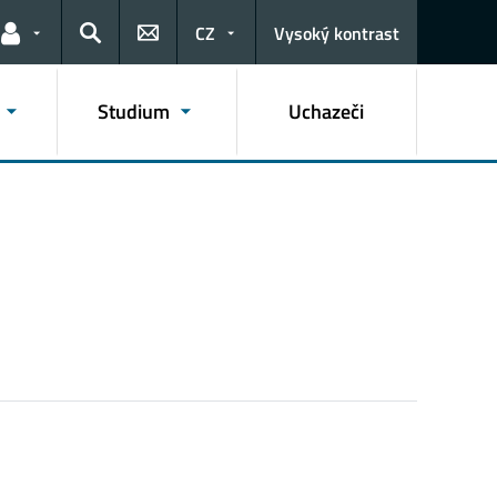
CZ
Vysoký kontrast
Odkazy pro uživatele
Hledat
Studium
Uchazeči