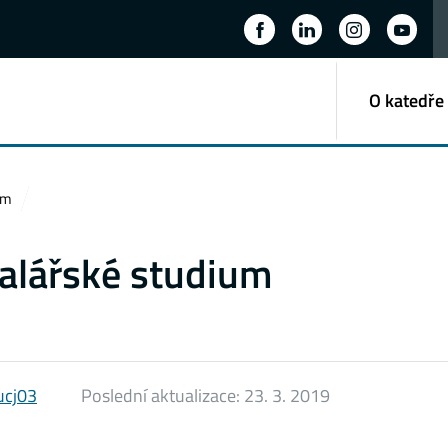
O katedře
um
alářské studium
ucj03
Poslední aktualizace:
23. 3. 2019