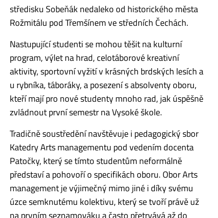
středisku
Sobeňák nedaleko od historického města
Rožmitálu pod Třemšínem ve středních Čechách.
Nastupující studenti se mohou těšit na kulturní
program, výlet na hrad, celotá
borové kreativní
aktivity, sportovní vyžití v krásných brdských lesích a
u rybníka, táboráky, a posezení s absolventy oboru,
kteří mají pro nové studenty mnoho rad, jak úspěšně
zvládnout první semestr na Vysoké škole.
Tradičně soustředění navštěvuje i pedagogický sbor
Katedry Arts managementu pod vedením docenta
Patočky, který se tímto studentům neformálně
představí a pohovoří o specifikách oboru. Obor Arts
management je výjimečný mimo jiné i díky svému
úzce semknutému kolektivu, který se tvoří právě už
na prvním seznamováku a často přetrvává až do