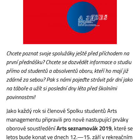
Chcete poznat svoje spolužák
y ještě před příchodem na
první přednášku? Chcete se dozvědět informace o studiu
přímo od studentů a absolventů oboru, kteří ho mají již
zdárně za sebou? Pak s námi pojeďte strávit pár dní jako
na táboře a užít si poslední dny léta před školními
povinnostmi!
Jako každý rok si členov
é Spolku studentů Arts
managementu připravili pro nově nastupující prváky
oborov
é soustředění
Arts seznamovák 2019
, které se
letos bude konat ve dnech 12.—15. září v rekreačním