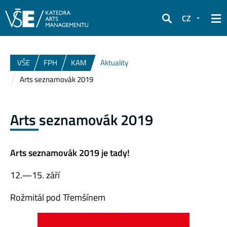
CZ
Hledat
VŠE
FPH
KAM
Aktuality
Arts seznamovák 2019
Arts seznamovák 2019
Arts seznamovák 2019 je tady!
12.—15. září
Rožmitál pod Třemšínem