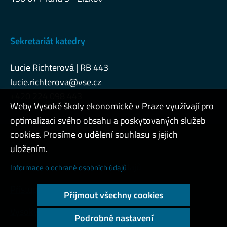
Sekretariát katedry
Lucie Richterová | RB 443
lucie.richterova@vse.cz
+420 224 098 443
Weby Vysoké školy ekonomické v Praze využívají pro
optimalizaci svého obsahu a poskytovaných služeb
cookies. Prosíme o udělení souhlasu s jejich
Admin
uložením.
Cookies a ochrana osobních údajů
Informace o ochraně osobních údajů
Přístupnost webu
Přijmout všechny cookies
Vysoký kontrast
Podrobné nastavení