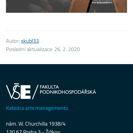
Autor:
xkubl33
Poslední aktualizace:
26. 2. 2020
Katedra arts managementu
nám. W. Churchilla 1938/4
130 67 Praha 3 - Žižkov