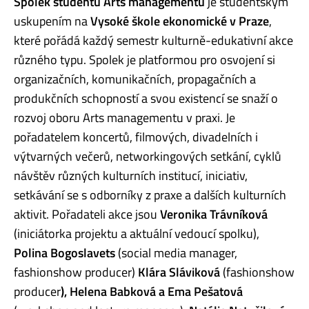
Spolek studentů Arts managementu
je studentským
uskupením na
Vysoké škole ekonomické v Praze
,
které pořádá každý semestr kulturně-edukativní akce
různého typu. Spolek je platformou pro osvojení si
organizačních, komunikačních, propagačních a
produkčních schopností a svou existencí se snaží o
rozvoj oboru Arts managementu v praxi. Je
pořadatelem koncertů, filmových, divadelních i
výtvarných večerů, networkingových setkání, cyklů
návštěv různých kulturních institucí, iniciativ,
setkávání se s odborníky z praxe a dalších kulturních
aktivit. Pořadateli akce jsou
Veronika Trávníková
(iniciátorka projektu a aktuální vedoucí spolku),
Polina Bogoslavets
(social media manager,
fashionshow producer)
Klára Sláviková
(fashionshow
producer
), Helena Babková a Ema Pešatová