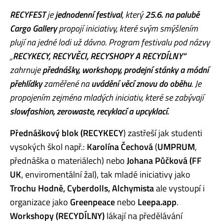
RECYFEST
je
jednodenní festival
, který
25.6. na palubě
Cargo Gallery
propojí iniciativy, které svým smýšlením
plují na jedné lodi už dávno. Program festivalu pod názvy
„
RECYKECY, RECYVĚCI, RECYSHOPY A RECYDÍLNY“
zahrnuje
přednášky, workshopy, prodejní stánky a módní
přehlídky
zaměřené na
uvádění věcí znovu do oběhu
. Je
propojením zejména mladých iniciativ, které se zabývají
slowfashion, zerowaste, recyklací a upcyklací.
Přednáškový blok (RECYKECY
) zastřeší jak studenti
vysokých škol např.:
Karolína Čechová
(
UMPRUM
,
přednáška o materiálech) nebo
Johana Půčková
(FF
UK
, enviromentální žal), tak mladé iniciativy jako
Trochu Hodně, Cyberdolls, Alchymista
ale vystoupí i
organizace jako
Greenpeace
nebo
Leepa.app
.
Workshopy (RECYDÍLNY)
lákají na předělávání