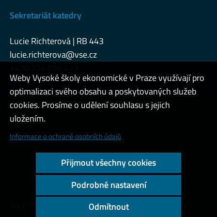
Sekretariát katedry
Lucie Richterová | RB 443
lucie.richterova@vse.cz
+420 224 098 443
Weby Vysoké školy ekonomické v Praze využívají pro
optimalizaci svého obsahu a poskytovaných služeb
cookies. Prosíme o udělení souhlasu s jejich
Admin
uložením.
Cookies a ochrana osobních údajů
Informace o ochraně osobních údajů
Přístupnost webu
Přijmout všechny cookies
Vysoký kontrast
Podrobné nastavení
Copyright © 2000 - 2026 Vysoká škola ekonomická v Praze
Odmítnout