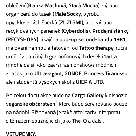
oblečení (
Bianka Machová, Stará Mucha
), výrobu
organizérů do tašek (
Malé Socky
, výrobu
upycklovaných šperků (
ZUZI.SMI
), ale i výrobu
recyklovaných panenek (
Cyberdolls
).
Prodejní stánky
(RECYSHOPY)
lákají na
pop-up second-handu 1981
,
malování hennou a tetování od
Tattoo therapy,
ruční
umění z použitých gramofonových desek
i1art
a
mnohé další. Akci završí fashionshows módních
značek jako
Ultravagant, GONOE
,
Princess Tiramissu,
ale i studentů vysokých škol z
UJEP A UTB.
Po celou dobu akce bude na
Cargo Gallery
k dispozici
veganské občerstvení
, které bude servírováno pouze
na nádobí. Plánovaná je také afterparty interpretů
s tématem souznějících jako
The-O
a další.
VSTUPENKY: