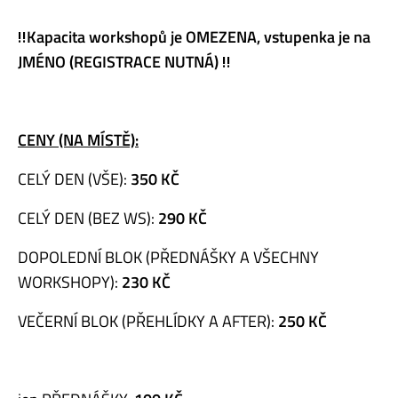
‼
️Kapacita workshopů je OMEZENA, vstupenka je na
JMÉNO (REGISTRACE NUTNÁ)
‼
CENY (NA MÍSTĚ):
CELÝ DEN (VŠE):
350 KČ
CELÝ DEN (BEZ WS):
290 KČ
DOPOLEDNÍ BLOK (PŘEDNÁŠKY A VŠECHNY
WORKSHOPY):
230 KČ
VEČERNÍ BLOK (PŘEHLÍDKY A AFTER):
250 KČ