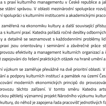
a s praxí kulturního managementu v České republice a ja
se státní správou. V oblasti mezinárodní spolupráce roz
í spolupráci s kulturními institucemi a akademickými praco
 zaměřená na ekonomiku kultury a další související přístu
a s kulturní praxí. Katedra pořádá ročně desítky odbornýc
y a detailně se seznamovat s každodenními problémy lidí 
 praxi jsou orientovány i seminární a závěrečné práce 
provozu efektivity a management kulturních organizací a in
 zapojováni do řešení praktických otázek na hraně umění a 
ní výzkum se zaměřuje převážně na dvě prioritní oblasti. V
ání a podpory kulturních institucí a památek na území Čes
cování moderních ekonomických principů do provozování 
 provozu těchto zařízení. V tomto směru Katedra ar
kou pětiletý významný projekt Národního výzkumu kultur
 kultury, do něhož je zapojena řada pracovišť jednotlivých fa