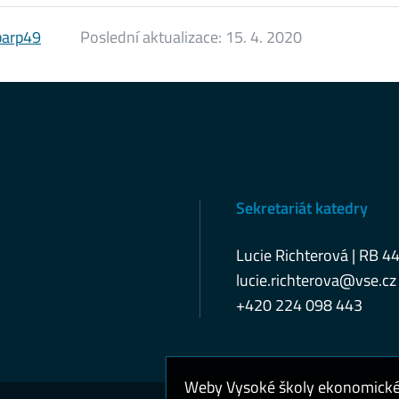
barp49
Poslední aktualizace:
15. 4. 2020
Sekretariát katedry
Lucie Richterová | RB 4
lucie.richterova@vse.cz
+420 224 098 443
Weby Vysoké školy ekonomické v