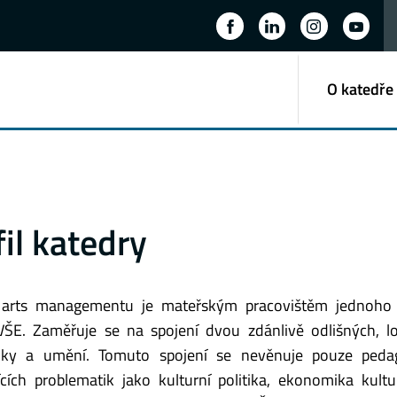
O katedře
fil katedry
 arts managementu je mateřským pracovištěm jednoho 
VŠE. Zaměřuje se na spojení dvou zdánlivě odlišných, l
ky a umění. Tomuto spojení se nevěnuje pouze pedagogi
ících problematik jako kulturní politika, ekonomika kult