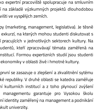
ko expertní pracoviště spolupracuje na smluvním
víjí na základě výzkumných projektů dlouhodobou
višti ve vyspělých zemích.
py (marketing, management, legislativa). Je těsně
h exkurzí, na kterých mohou studenti diskutovat s
pracujících v jednotlivých sektorech kultury. Na
studentů, kteří zpracovávají témata zaměřená na
stitucí. Formou expertizních studií jsou studenti
ekonomiky v oblasti živé i hmotné kultury.
 první se zasazuje o zlepšení a zkvalitnění sytému
ké republiky. V druhé oblasti se katedra zaměřuje
kulturních institucí a z toho plynoucí zvýšení
ts managementu garantuje pro Vysokou školu
ní identity zaměřený na management a podnikání
kult univerzity.