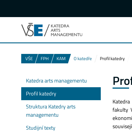
VŠE
FPH
KAM
O katedře
Profil katedry
Pro
Katedra arts managementu
Profil katedry
Katedra
Struktura Katedry arts
fakulty 
managementu
ekonomi
souvisej
Studijní texty