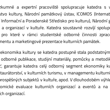
zkumné a expertní pracoviště spolupracuje katedra s v
rstvo kultury, Národní památkový ústav, ICOMOS (Intern
 Informační a Poradenské Středisko pro kulturu), Národní
 a organizací v kultuře. Katedra soustavně rozvíjí spolu
, pro které v rámci studentské odborné činnosti zprac
entu a marketingové prezentace kulturních památek.
 ekonomika kultury se katedra postupně stala podstatný
e odborné publikace, studijní materiály, pomůcky a metod
šť, garantuje katedra celý odborný segment ekonomiky k
staurátorství, v kulturních turismu, v managementu kulturní
prospěšných subjektů v kultuře, apod. V dlouhodobém výhl
komické evaluace kulturních organizací a eventů a na 
ích organizací.