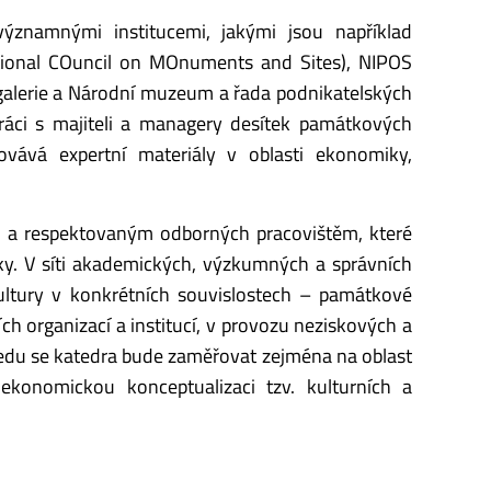
ýznamnými institucemi, jakými jsou například
ational COuncil on MOnuments and Sites), NIPOS
 galerie a Národní muzeum a řada podnikatelských
práci s majiteli a managery desítek památkových
ovává expertní materiály v oblasti ekonomiky,
m a respektovaným odborných pracovištěm, které
iky. V síti akademických, výzkumných a správních
ultury v konkrétních souvislostech – památkové
ch organizací a institucí, v provozu neziskových a
edu se katedra bude zaměřovat zejména na oblast
ekonomickou konceptualizaci tzv. kulturních a