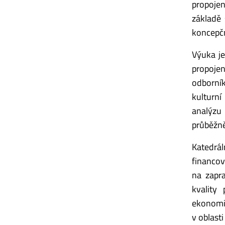
propojen
základě 
koncepčn
Výuka je
propojen
odborník
kulturní
analýzu 
průběžně
Katedrál
financov
na zapra
kvality
ekonomic
v oblasti