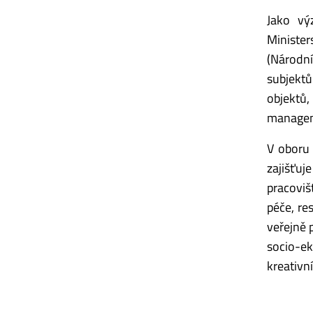
Jako vý
Ministe
(Národní
subjektů
objektů
managem
V oboru
zajišťuj
pracovi
péče, re
veřejně 
socio-e
kreativn