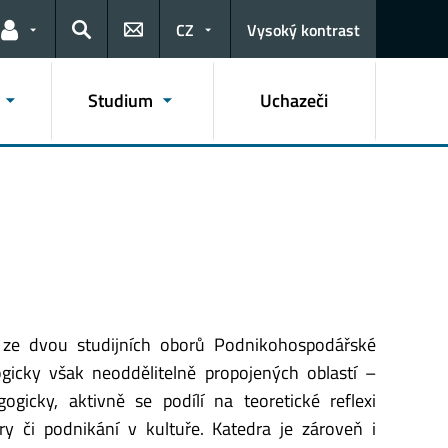
CZ
Vysoký kontrast
Odkazy pro uživatele
Hledat
Studium
Uchazeči
ze dvou studijních oborů Podnikohospodářské
ogicky však neoddělitelně propojených oblastí –
cky, aktivně se podílí na teoretické reflexi
ury či podnikání v kultuře. Katedra je zároveň i