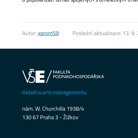
Autor:
xprom59
Poslední aktualizace:
13. 9.
Katedra arts managementu
nám. W. Churchilla 1938/4
130 67 Praha 3 - Žižkov