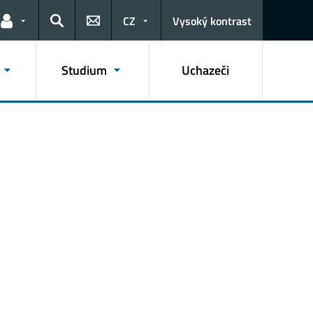
CZ
Vysoký kontrast
Odkazy pro uživatele
Hledat
Studium
Uchazeči