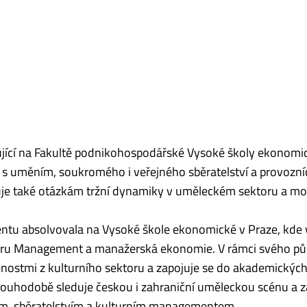
ující na Fakultě podnikohospodářské Vysoké školy ekonomi
 s uměním, soukromého i veřejného sběratelství a provozní
uje také otázkám tržní dynamiky v uměleckém sektoru a 
ntu absolvovala na Vysoké škole ekonomické v Praze, kde 
boru Management a manažerská ekonomie. V rámci svého pů
enostmi z kulturního sektoru a zapojuje se do akademických
ouhodobě sleduje českou i zahraniční uměleckou scénu a z
em, sběratelstvím a kulturním managementem.