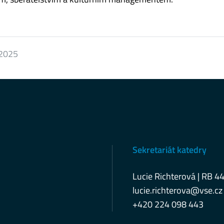
 2025
Sekretariát katedry
Lucie Richterová | RB 4
lucie.richterova@vse.cz
+420 224 098 443