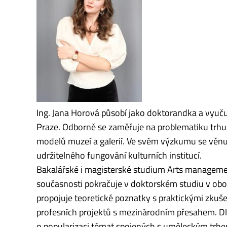
Ing. Jana Horová působí jako doktorandka a vyuč
Praze. Odborně se zaměřuje na problematiku trhu
modelů muzeí a galerií. Ve svém výzkumu se věn
udržitelného fungování kulturních institucí.
Bakalářské i magisterské studium Arts manageme
současnosti pokračuje v doktorském studiu v o
propojuje teoretické poznatky s praktickými zkuš
profesních projektů s mezinárodním přesahem. Dl
o popularizaci témat spojených s uměleckým trh