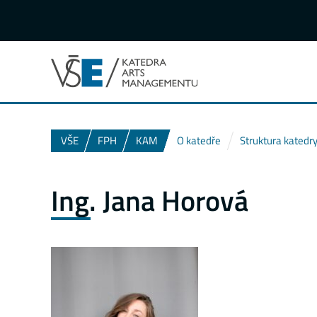
VŠE
FPH
KAM
O katedře
Struktura katedr
Ing. Jana Horová