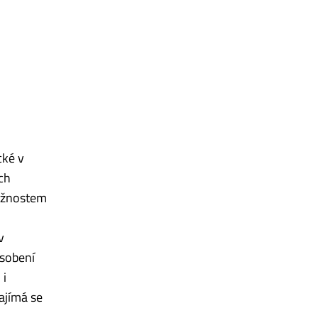
cké v
ch
možnostem
v
sobení
 i
ajímá se