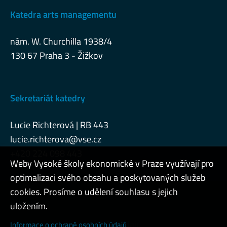
Katedra arts managementu
nám. W. Churchilla 1938/4
130 67 Praha 3 - Žižkov
Sekretariát katedry
Lucie Richterová | RB 443
lucie.richterova@vse.cz
+420 224 098 443
Weby Vysoké školy ekonomické v Praze využívají pro
optimalizaci svého obsahu a poskytovaných služeb
cookies. Prosíme o udělení souhlasu s jejich
Admin
uložením.
Cookies a ochrana osobních údajů
Informace o ochraně osobních údajů